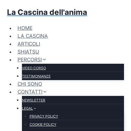
Salta
La Cascina dell'anima
al
contenuto
HOME
LA CASCINA
ARTICOLI
SHIATSU
PERCORSI
VIDEO CORSO
TESTIMONIANZE
CHI SONO
CONTATTI
NEWSLETTER
LEGAL
PRIVACY POLICY
COOKIE POLICY