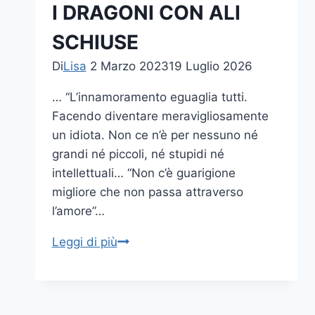
I DRAGONI CON ALI
SCHIUSE
Di
Lisa
2 Marzo 2023
19 Luglio 2026
… “L’innamoramento eguaglia tutti.
Facendo diventare meravigliosamente
un idiota. Non ce n’è per nessuno né
grandi né piccoli, né stupidi né
intellettuali… “Non c’è guarigione
migliore che non passa attraverso
l’amore”…
I
Leggi di più
DRAGONI
CON
ALI